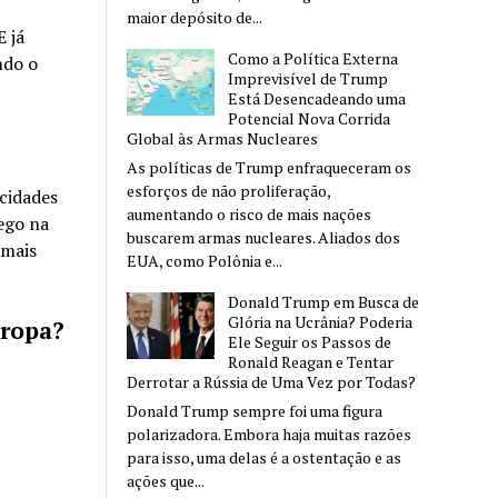
maior depósito de...
E já
Como a Política Externa
ndo o
Imprevisível de Trump
Está Desencadeando uma
Potencial Nova Corrida
Global às Armas Nucleares
As políticas de Trump enfraqueceram os
esforços de não proliferação,
 cidades
aumentando o risco de mais nações
rego na
buscarem armas nucleares. Aliados dos
 mais
EUA, como Polônia e...
Donald Trump em Busca de
Glória na Ucrânia? Poderia
uropa?
Ele Seguir os Passos de
Ronald Reagan e Tentar
Derrotar a Rússia de Uma Vez por Todas?
Donald Trump sempre foi uma figura
polarizadora. Embora haja muitas razões
para isso, uma delas é a ostentação e as
ações que...