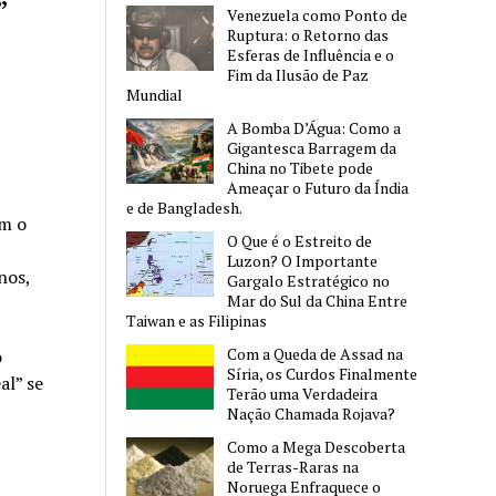
”
Venezuela como Ponto de
Ruptura: o Retorno das
Esferas de Influência e o
Fim da Ilusão de Paz
Mundial
A Bomba D’Água: Como a
Gigantesca Barragem da
China no Tibete pode
Ameaçar o Futuro da Índia
e de Bangladesh.
om o
O Que é o Estreito de
Luzon? O Importante
nos,
Gargalo Estratégico no
Mar do Sul da China Entre
Taiwan e as Filipinas
Com a Queda de Assad na
o
Síria, os Curdos Finalmente
al” se
Terão uma Verdadeira
Nação Chamada Rojava?
Como a Mega Descoberta
de Terras-Raras na
Noruega Enfraquece o