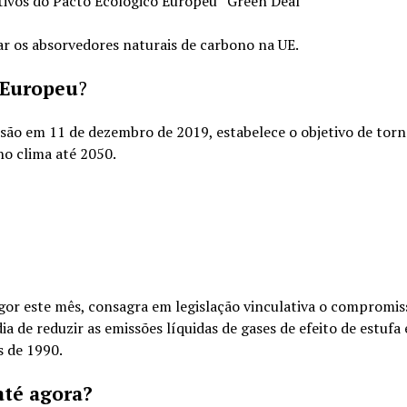
etivos do Pacto Ecológico Europeu “Green Deal”
r os absorvedores naturais de carbono na UE.
 Europeu
?
ão em 11 de dezembro de 2019, estabelece o objetivo de torn
o clima até 2050.
igor este mês, consagra em legislação vinculativa o compromis
a de reduzir as emissões líquidas de gases de efeito de estufa
 de 1990.
até agora?