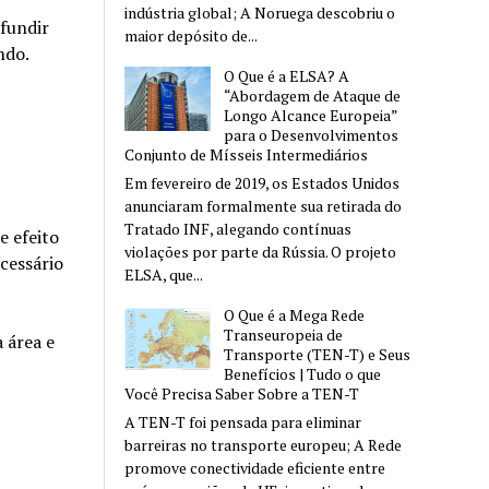
indústria global; A Noruega descobriu o
fundir
maior depósito de...
ndo.
O Que é a ELSA? A
“Abordagem de Ataque de
Longo Alcance Europeia”
para o Desenvolvimentos
Conjunto de Mísseis Intermediários
Em fevereiro de 2019, os Estados Unidos
anunciaram formalmente sua retirada do
Tratado INF, alegando contínuas
e efeito
violações por parte da Rússia. O projeto
cessário
ELSA, que...
O Que é a Mega Rede
Transeuropeia de
 área e
Transporte (TEN-T) e Seus
Benefícios | Tudo o que
Você Precisa Saber Sobre a TEN-T
A TEN-T foi pensada para eliminar
barreiras no transporte europeu; A Rede
promove conectividade eficiente entre