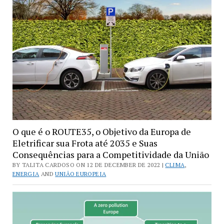
para
Transição
Verde
do
Mundo
em
Direção
a
Energias
Sustentáveis
O que é o ROUTE35, o Objetivo da Europa de
Eletrificar sua Frota até 2035 e Suas
Consequências para a Competitividade da União
BY TALITA CARDOSO ON 12 DE DECEMBER DE 2022 |
CLIMA
,
ENERGIA
AND
UNIÃO EUROPEIA