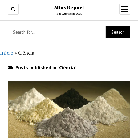
Atlas Report
open
menu
3 de August de 2026
Início
»
Ciência
Posts published in “Ciência”