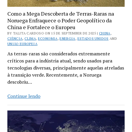
Como a Mega Descoberta de Terras-Raras na
Noruega Enfraquece o Poder Geopolítico da
China e Fortalece o Europeu
BY TALITA CARDOSO ON 15 DE SEPTEMBER DE 2025 |
CHINA
,
CIÊNCIA
,
CLIMA
,
ECONOMIA
,
ENERGIA
,
ESTADOS UNIDOS
AND
UNIÃO EUROPEIA
As terras-raras são considerados extremamente
críticos para a indústria atual, sendo usados para
tecnologias diversas, principalmente aquelas atreladas
à transição verde. Recentemente, a Noruega
descobriu…
Como
Continue lendo
a
Mega
Descoberta
de
Terras-