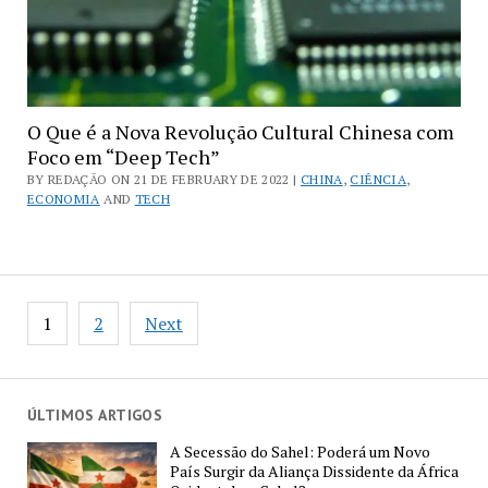
O Que é a Nova Revolução Cultural Chinesa com
Foco em “Deep Tech”
BY REDAÇÃO ON 21 DE FEBRUARY DE 2022 |
CHINA
,
CIÊNCIA
,
ECONOMIA
AND
TECH
Posts
1
2
Next
pagination
ÚLTIMOS ARTIGOS
A Secessão do Sahel: Poderá um Novo
País Surgir da Aliança Dissidente da África