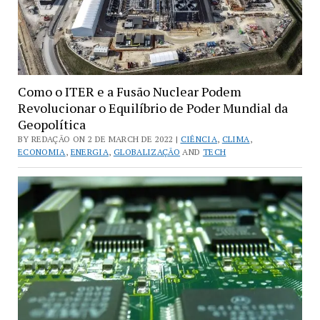
Como o ITER e a Fusão Nuclear Podem
Revolucionar o Equilíbrio de Poder Mundial da
Geopolítica
BY REDAÇÃO ON 2 DE MARCH DE 2022 |
CIÊNCIA
,
CLIMA
,
ECONOMIA
,
ENERGIA
,
GLOBALIZAÇÃO
AND
TECH