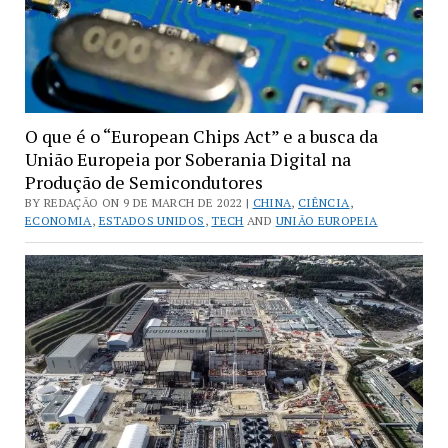
O que é o “European Chips Act” e a busca da
União Europeia por Soberania Digital na
Produção de Semicondutores
BY REDAÇÃO ON 9 DE MARCH DE 2022 |
CHINA
,
CIÊNCIA
,
ECONOMIA
,
ESTADOS UNIDOS
,
TECH
AND
UNIÃO EUROPEIA