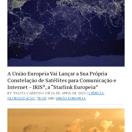
Raras
na
Noruega
Enfraquece
o
Poder
Geopolítico
da
China
e
A União Europeia Vai Lançar a Sua Própria
Fortalece
Constelação de Satélites para Comunicação e
o
Internet – IRIS², a “Starlink Europeia”
Europeu
BY TALITA CARDOSO ON 26 DE APRIL DE 2023 |
CIÊNCIA
,
GLOBALIZAÇÃO
,
TECH
AND
UNIÃO EUROPEIA