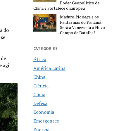
Poder Geopolítico da
China e Fortalece o Europeu
Maduro, Noriega e os
Fantasmas do Panamá:
Será a Venezuela o Novo
a do
Campo de Batalha?
 se
CATEGORIES
 de
África
e agir
América Latina
China
Ciência
Clima
Defesa
Economia
Emergentes
Energia