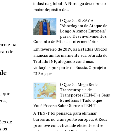
indústria global; A Noruega descobriu o
maior depósito de...
O Que é a ELSA? A
“Abordagem de Ataque de
Longo Alcance Europeia”
para o Desenvolvimentos
Conjunto de Mísseis Intermediários
iro e na
Em fevereiro de 2019, os Estados Unidos
rão de
anunciaram formalmente sua retirada do
Tratado INF, alegando contínuas
violações por parte da Rússia. O projeto
 de
ELSA, que...
O Que é a Mega Rede
Transeuropeia de
a
, que
Transporte (TEN-T) e Seus
cos,
Benefícios | Tudo o que
Você Precisa Saber Sobre a TEN-T
A TEN-T foi pensada para eliminar
barreiras no transporte europeu; A Rede
ões de
promove conectividade eficiente entre
s os