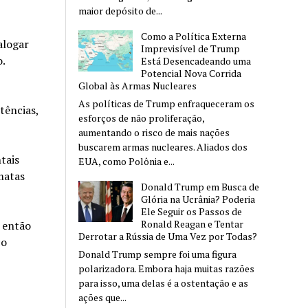
maior depósito de...
Como a Política Externa
alogar
Imprevisível de Trump
o.
Está Desencadeando uma
Potencial Nova Corrida
Global às Armas Nucleares
As políticas de Trump enfraqueceram os
tências,
esforços de não proliferação,
aumentando o risco de mais nações
buscarem armas nucleares. Aliados dos
tais
EUA, como Polônia e...
matas
Donald Trump em Busca de
Glória na Ucrânia? Poderia
Ele Seguir os Passos de
Ronald Reagan e Tentar
o então
Derrotar a Rússia de Uma Vez por Todas?
co
Donald Trump sempre foi uma figura
polarizadora. Embora haja muitas razões
para isso, uma delas é a ostentação e as
ações que...