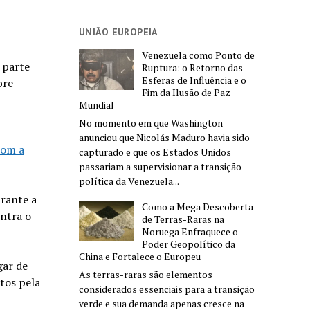
UNIÃO EUROPEIA
Venezuela como Ponto de
 parte
Ruptura: o Retorno das
Esferas de Influência e o
bre
Fim da Ilusão de Paz
Mundial
No momento em que Washington
anunciou que Nicolás Maduro havia sido
com a
capturado e que os Estados Unidos
passariam a supervisionar a transição
política da Venezuela...
urante a
Como a Mega Descoberta
ontra o
de Terras-Raras na
Noruega Enfraquece o
Poder Geopolítico da
China e Fortalece o Europeu
gar de
As terras-raras são elementos
tos pela
considerados essenciais para a transição
verde e sua demanda apenas cresce na