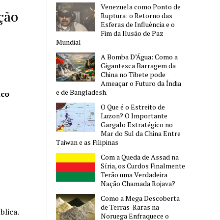
Venezuela como Ponto de
ção
Ruptura: o Retorno das
Esferas de Influência e o
Fim da Ilusão de Paz
Mundial
A Bomba D’Água: Como a
Gigantesca Barragem da
China no Tibete pode
Ameaçar o Futuro da Índia
e de Bangladesh.
ico
O Que é o Estreito de
Luzon? O Importante
Gargalo Estratégico no
Mar do Sul da China Entre
Taiwan e as Filipinas
Com a Queda de Assad na
Síria, os Curdos Finalmente
Terão uma Verdadeira
Nação Chamada Rojava?
Como a Mega Descoberta
de Terras-Raras na
blica.
Noruega Enfraquece o