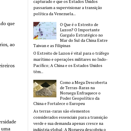
capturado e que os Estados Unidos
passariam a supervisionar a transição
política da Venezuela...
ndo que
O Que é o Estreito de
Luzon? O Importante
Gargalo Estratégico no
Mar do Sul da China Entre
ios, ao
Taiwan e as Filipinas
O Estreito de Luzon é vital para o tráfego
marítimo e operações militares no Indo-
ireiros
Pacífico; A China e os Estados Unidos
têm...
Como a Mega Descoberta
de Terras-Raras na
Noruega Enfraquece o
Poder Geopolítico da
China e Fortalece o Europeu
As terras-raras são elementos
considerados essenciais para a transição
ersidade
verde e sua demanda apenas cresce na
r uma
indústria global; A Noruega descobriu o