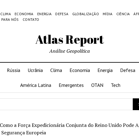
CLIMA
ECONOMIA
ENERGIA
DEFESA
GLOBALIZAÇÃO
MÍDIA
CIÊNCIA
ÁF
 PARA NÓS
CONTATO
Atlas Report
Análise Geopolítica
Rússia
Ucrânia
Clima
Economia
Energia
Defesa
América Latina
Emergentes
OTAN
Tech
Como a Força Expedicionária Conjunta do Reino Unido Pode A
e Segurança Europeia