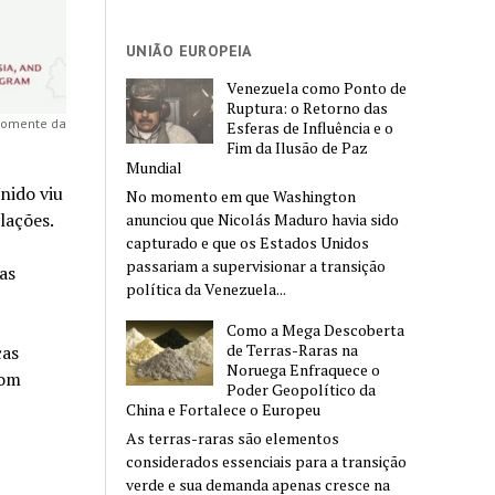
UNIÃO EUROPEIA
Venezuela como Ponto de
Ruptura: o Retorno das
 somente da
Esferas de Influência e o
Fim da Ilusão de Paz
Mundial
nido viu
No momento em que Washington
lações.
anunciou que Nicolás Maduro havia sido
capturado e que os Estados Unidos
passariam a supervisionar a transição
as
política da Venezuela...
Como a Mega Descoberta
de Terras-Raras na
ças
Noruega Enfraquece o
com
Poder Geopolítico da
China e Fortalece o Europeu
As terras-raras são elementos
considerados essenciais para a transição
verde e sua demanda apenas cresce na