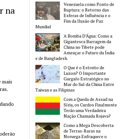
Venezuela como Ponto de
r na
Ruptura: o Retorno das
Esferas de Influência e o
Fim da Ilusão de Paz
Mundial
A Bomba D’Água: Como a
Gigantesca Barragem da
China no Tibete pode
Ameaçar o Futuro da Índia
e de Bangladesh.
O Que é o Estreito de
Luzon? O Importante
Gargalo Estratégico no
e mais
Mar do Sul da China Entre
ras.
Taiwan e as Filipinas
Com a Queda de Assad na
 dando
Síria, os Curdos Finalmente
Terão uma Verdadeira
Nação Chamada Rojava?
Como a Mega Descoberta
de Terras-Raras na
poderão
Noruega Enfraquece o