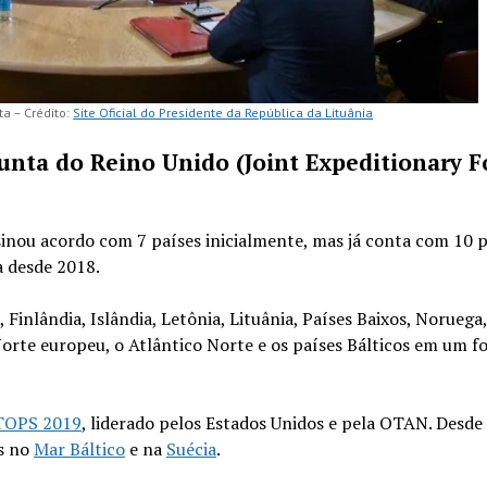
a – Crédito:
Site Oficial do Presidente da República da Lituânia
unta do Reino Unido (Joint Expeditionary F
sinou acordo com 7 países inicialmente, mas já conta com 10 p
a desde 2018.
inlândia, Islândia, Letônia, Lituânia, Países Baixos, Noruega,
Norte europeu, o Atlântico Norte e os países Bálticos em um f
LTOPS 2019
, liderado pelos Estados Unidos e pela OTAN. Desde
os no
Mar Báltico
e na
Suécia
.