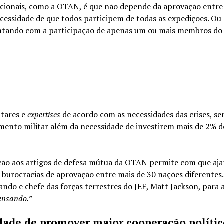
acionais, como a OTAN, é que não depende da aprovação entre
ssidade de que todos participem de todas as expedições. Ou s
ontando com a participação de apenas um ou mais membros do
itares e
expertises
de acordo com as necessidades das crises, s
imento militar além da necessidade de investirem mais de 2% d
ação aos artigos de defesa mútua da OTAN permite com que aj
s burocracias de aprovação entre mais de 30 nações diferente
ndo e chefe das forças terrestres do JEF, Matt Jackson, para 
ensando.”
idade de promover maior cooperação políti