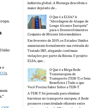
indústria global; A Noruega descobriu o
maior depósito de...
O Que é a ELSA? A
uropa.
“Abordagem de Ataque de
Longo Alcance Europeia”
para o Desenvolvimentos
a
Conjunto de Mísseis Intermediários
Em fevereiro de 2019, os Estados Unidos
anunciaram formalmente sua retirada do
 União
Tratado INF, alegando contínuas
violações por parte da Rússia. O projeto
ELSA, que...
a e
O Que é a Mega Rede
FCO
),
Transeuropeia de
Transporte (TEN-T) e Seus
Benefícios | Tudo o que
Você Precisa Saber Sobre a TEN-T
comum
A TEN-T foi pensada para eliminar
s.”
barreiras no transporte europeu; A Rede
promove conectividade eficiente entre
CSIS