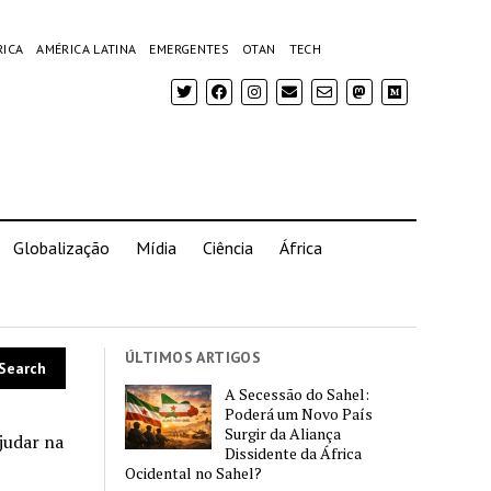
RICA
AMÉRICA LATINA
EMERGENTES
OTAN
TECH
Globalização
Mídia
Ciência
África
ÚLTIMOS ARTIGOS
A Secessão do Sahel:
Poderá um Novo País
Surgir da Aliança
judar na
Dissidente da África
Ocidental no Sahel?