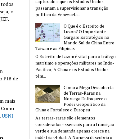
capturado e que os Estados Unidos
 todos
passariam a supervisionar a transição
eja, o
política da Venezuela...
 JEF.
O Que é o Estreito de
Luzon? O Importante
Gargalo Estratégico no
Mar do Sul da China Entre
Taiwan e as Filipinas
O Estreito de Luzon é vital para o tráfego
marítimo e operações militares no Indo-
Pacífico; A China e os Estados Unidos
em
têm...
o PIB de
Como a Mega Descoberta
de Terras-Raras na
Noruega Enfraquece o
am mais
Poder Geopolítico da
s. Como
China e Fortalece o Europeu
a
USNI
As terras-raras são elementos
considerados essenciais para a transição
verde e sua demanda apenas cresce na
co
indústria global; A Noruega descobriu o