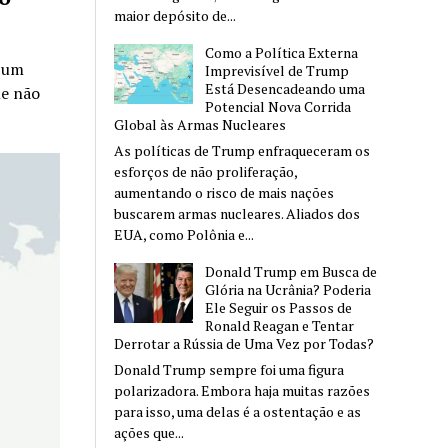
maior depósito de...
Como a Política Externa
u um
Imprevisível de Trump
Está Desencadeando uma
ue não
Potencial Nova Corrida
Global às Armas Nucleares
As políticas de Trump enfraqueceram os
esforços de não proliferação,
aumentando o risco de mais nações
buscarem armas nucleares. Aliados dos
EUA, como Polônia e...
Donald Trump em Busca de
Glória na Ucrânia? Poderia
Ele Seguir os Passos de
Ronald Reagan e Tentar
Derrotar a Rússia de Uma Vez por Todas?
Donald Trump sempre foi uma figura
polarizadora. Embora haja muitas razões
para isso, uma delas é a ostentação e as
ações que...