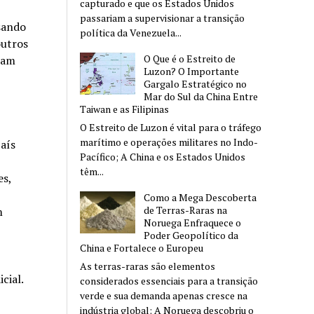
capturado e que os Estados Unidos
passariam a supervisionar a transição
sando
política da Venezuela...
outros
O Que é o Estreito de
jam
Luzon? O Importante
Gargalo Estratégico no
Mar do Sul da China Entre
Taiwan e as Filipinas
O Estreito de Luzon é vital para o tráfego
marítimo e operações militares no Indo-
aís
Pacífico; A China e os Estados Unidos
têm...
es,
Como a Mega Descoberta
de Terras-Raras na
m
Noruega Enfraquece o
Poder Geopolítico da
China e Fortalece o Europeu
As terras-raras são elementos
cial.
considerados essenciais para a transição
verde e sua demanda apenas cresce na
indústria global; A Noruega descobriu o