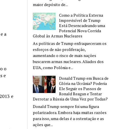
maior depósito de...
Como a Política Externa
Imprevisível de Trump
Está Desencadeando uma
Potencial Nova Corrida
e a
Global às Armas Nucleares
As políticas de Trump enfraqueceram os
esforços de não proliferação,
aumentando o risco de mais nações
buscarem armas nucleares. Aliados dos
EUA, como Polônia e...
o o
s e
Donald Trump em Busca de
Glória na Ucrânia? Poderia
Ele Seguir os Passos de
Ronald Reagan e Tentar
2013 e
Derrotar a Rússia de Uma Vez por Todas?
Donald Trump sempre foi uma figura
polarizadora. Embora haja muitas razões
para isso, uma delas é a ostentação e as
ações que...