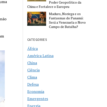
 uma
Poder Geopolítico da
China e Fortalece o Europeu
Maduro, Noriega e os
Fantasmas do Panamá:
 não
Será a Venezuela o Novo
Campo de Batalha?
ram
CATEGORIES
África
América Latina
China
Ciência
Clima
Defesa
Economia
Emergentes
Energia