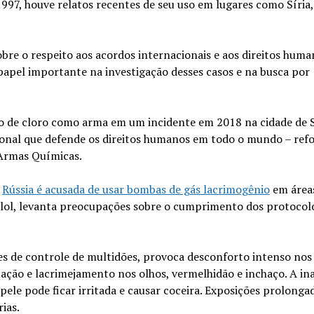
997, houve relatos recentes de seu uso em lugares como Síria,
re o respeito aos acordos internacionais e aos direitos huma
l importante na investigação desses casos e na busca por
uso de cloro como arma em um incidente em 2018 na cidade de S
onal que defende os direitos humanos em todo o mundo – ref
 Armas Químicas.
a
Rússia é acusada de usar bombas de gás lacrimogênio
em área
malol, levanta preocupações sobre o cumprimento dos protocol
s de controle de multidões, provoca desconforto intenso nos 
imação e lacrimejamento nos olhos, vermelhidão e inchaço. A in
 pele pode ficar irritada e causar coceira. Exposições prolonga
ias.