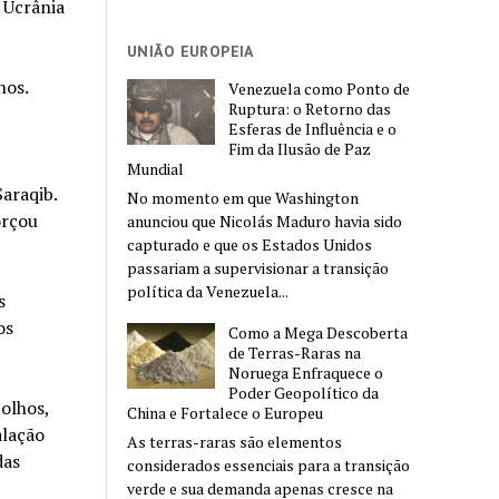
 Ucrânia
UNIÃO EUROPEIA
nos.
Venezuela como Ponto de
Ruptura: o Retorno das
Esferas de Influência e o
Fim da Ilusão de Paz
Mundial
araqib.
No momento em que Washington
orçou
anunciou que Nicolás Maduro havia sido
capturado e que os Estados Unidos
passariam a supervisionar a transição
política da Venezuela...
s
os
Como a Mega Descoberta
de Terras-Raras na
Noruega Enfraquece o
Poder Geopolítico da
olhos,
China e Fortalece o Europeu
alação
As terras-raras são elementos
das
considerados essenciais para a transição
verde e sua demanda apenas cresce na