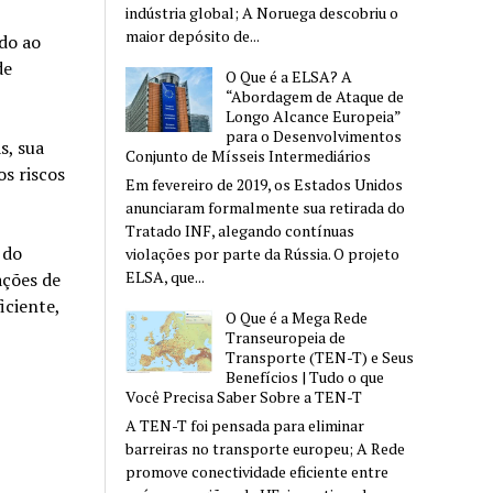
indústria global; A Noruega descobriu o
maior depósito de...
do ao
de
O Que é a ELSA? A
“Abordagem de Ataque de
Longo Alcance Europeia”
para o Desenvolvimentos
s, sua
Conjunto de Mísseis Intermediários
os riscos
Em fevereiro de 2019, os Estados Unidos
anunciaram formalmente sua retirada do
Tratado INF, alegando contínuas
 do
violações por parte da Rússia. O projeto
ELSA, que...
ações de
iciente,
O Que é a Mega Rede
Transeuropeia de
Transporte (TEN-T) e Seus
Benefícios | Tudo o que
Você Precisa Saber Sobre a TEN-T
A TEN-T foi pensada para eliminar
barreiras no transporte europeu; A Rede
promove conectividade eficiente entre