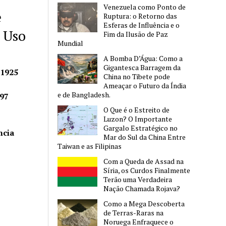
Venezuela como Ponto de
e
Ruptura: o Retorno das
Esferas de Influência e o
 Uso
Fim da Ilusão de Paz
Mundial
A Bomba D’Água: Como a
Gigantesca Barragem da
 1925
China no Tibete pode
Ameaçar o Futuro da Índia
e de Bangladesh.
97
O Que é o Estreito de
Luzon? O Importante
Gargalo Estratégico no
ncia
Mar do Sul da China Entre
Taiwan e as Filipinas
Com a Queda de Assad na
Síria, os Curdos Finalmente
Terão uma Verdadeira
Nação Chamada Rojava?
Como a Mega Descoberta
de Terras-Raras na
Noruega Enfraquece o