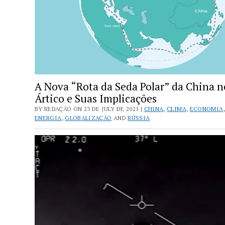
A Nova “Rota da Seda Polar” da China n
Ártico e Suas Implicações
BY REDAÇÃO ON 23 DE JULY DE 2021 |
CHINA
,
CLIMA
,
ECONOMIA
,
ENERGIA
,
GLOBALIZAÇÃO
AND
RÚSSIA