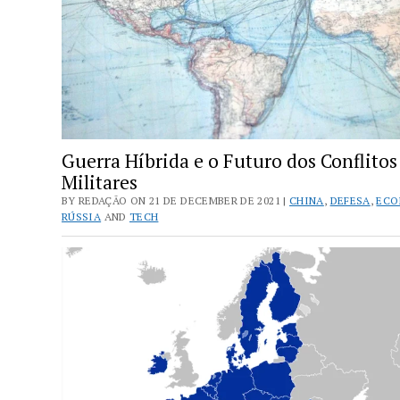
na
Europa
e
Suas
Implicações
Geopolíticas
Guerra Híbrida e o Futuro dos Conflitos
Militares
BY REDAÇÃO ON 21 DE DECEMBER DE 2021 |
CHINA
,
DEFESA
,
ECO
RÚSSIA
AND
TECH