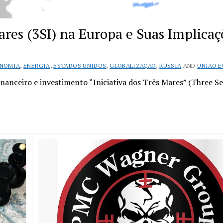
Mares (3SI) na Europa e Suas Implicaç
NOMIA
,
ENERGIA
,
ESTADOS UNIDOS
,
GLOBALIZAÇÃO
,
RÚSSIA
AND
UNIÃO E
nanceiro e investimento “Iniciativa dos Três Mares” (Three S