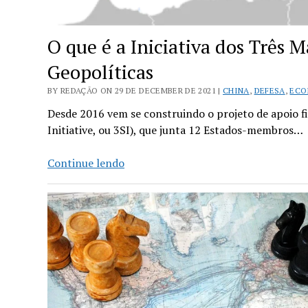
O que é a Iniciativa dos Três 
Geopolíticas
BY REDAÇÃO ON 29 DE DECEMBER DE 2021 |
CHINA
,
DEFESA
,
ECO
Desde 2016 vem se construindo o projeto de apoio fi
Initiative, ou 3SI), que junta 12 Estados-membros…
O
Continue lendo
que
é
a
Iniciativa
dos
Três
Mares
(3SI)