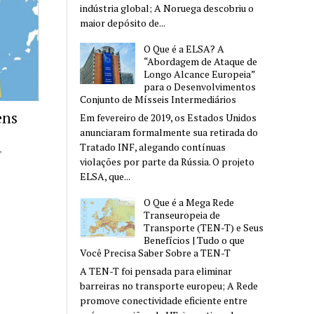
indústria global; A Noruega descobriu o
maior depósito de...
O Que é a ELSA? A
“Abordagem de Ataque de
Longo Alcance Europeia”
para o Desenvolvimentos
Conjunto de Mísseis Intermediários
ens
Em fevereiro de 2019, os Estados Unidos
anunciaram formalmente sua retirada do
Tratado INF, alegando contínuas
,
violações por parte da Rússia. O projeto
ELSA, que...
O Que é a Mega Rede
Transeuropeia de
Transporte (TEN-T) e Seus
Benefícios | Tudo o que
Você Precisa Saber Sobre a TEN-T
A TEN-T foi pensada para eliminar
barreiras no transporte europeu; A Rede
promove conectividade eficiente entre