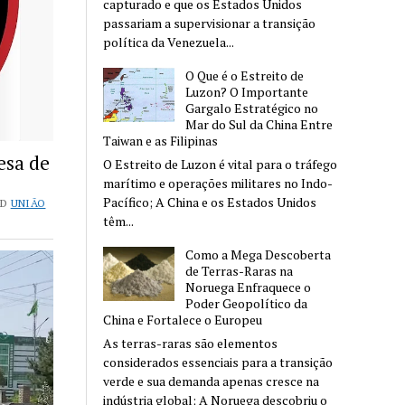
capturado e que os Estados Unidos
passariam a supervisionar a transição
política da Venezuela...
O Que é o Estreito de
Luzon? O Importante
Gargalo Estratégico no
Mar do Sul da China Entre
Taiwan e as Filipinas
esa de
O Estreito de Luzon é vital para o tráfego
marítimo e operações militares no Indo-
Pacífico; A China e os Estados Unidos
ND
UNIÃO
têm...
Como a Mega Descoberta
de Terras-Raras na
Noruega Enfraquece o
Poder Geopolítico da
China e Fortalece o Europeu
As terras-raras são elementos
considerados essenciais para a transição
verde e sua demanda apenas cresce na
indústria global; A Noruega descobriu o