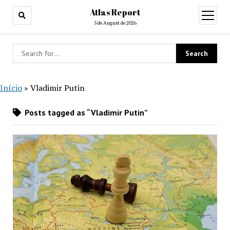
Atlas Report
open
menu
5 de August de 2026
Início
»
Vladimir Putin
Posts tagged as “Vladimir Putin”