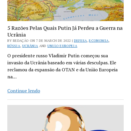
5 Razões Pelas Quais Putin Já Perdeu a Guerra na
Ucrânia
BY REDAÇÃO ON 7 DE MARCH DE 2022 |
DEFESA
,
ECONOMIA
,
RÚSSIA
,
UCRÂNIA
AND
UNIÃO EUROPEIA
O presidente russo Vladimir Putin começou sua
invasão da Ucrânia baseado em várias desculpas. Ele
reclamou da expansão da OTAN e da União Europeia
na…
5
Continue lendo
Razões
Pelas
Quais
Putin
Já