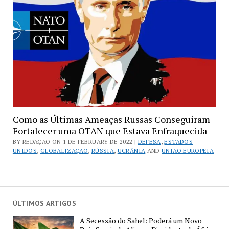
Perdeu
a
Guerra
na
Ucrânia
Como as Últimas Ameaças Russas Conseguiram
Fortalecer uma OTAN que Estava Enfraquecida
BY REDAÇÃO ON 1 DE FEBRUARY DE 2022 |
DEFESA
,
ESTADOS
UNIDOS
,
GLOBALIZAÇÃO
,
RÚSSIA
,
UCRÂNIA
AND
UNIÃO EUROPEIA
ÚLTIMOS ARTIGOS
A Secessão do Sahel: Poderá um Novo