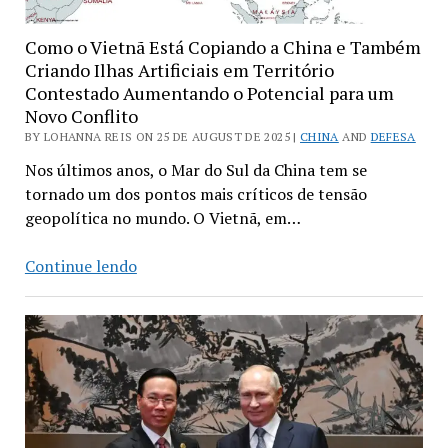
Como o Vietnã Está Copiando a China e Também
Criando Ilhas Artificiais em Território
Contestado Aumentando o Potencial para um
Novo Conflito
BY LOHANNA REIS ON 25 DE AUGUST DE 2025 |
CHINA
AND
DEFESA
Nos últimos anos, o Mar do Sul da China tem se
tornado um dos pontos mais críticos de tensão
geopolítica no mundo. O Vietnã, em…
Como
Continue lendo
o
Vietnã
Está
Copiando
a
China
e