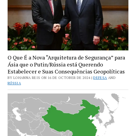
Também
Criando
Ilhas
Artificiais
em
Território
Contestado
Aumentando
O Que É a Nova “Arquitetura de Segurança” para
o
Ásia que o Putin/Rússia está Querendo
Potencial
Estabelecer e Suas Consequências Geopolíticas
para
BY LOHANNA REIS ON 16 DE OCTOBER DE 2024 |
DEFESA
AND
um
RÚSSIA
Novo
Conflito