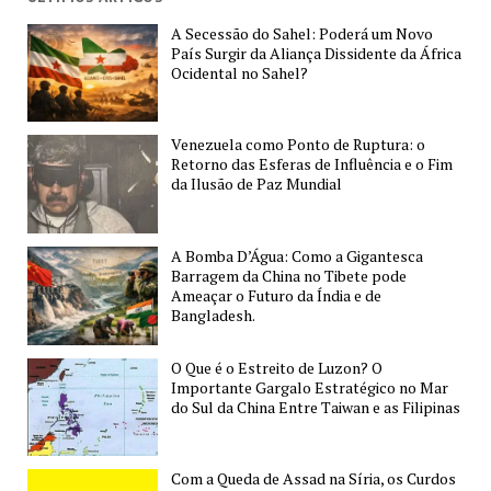
Terminais
A Secessão do Sahel: Poderá um Novo
Flutuantes
País Surgir da Aliança Dissidente da África
de
Ocidental no Sahel?
GNL
e
Venezuela como Ponto de Ruptura: o
Como
Retorno das Esferas de Influência e o Fim
Isso
da Ilusão de Paz Mundial
Muda
o
Mercado
A Bomba D’Água: Como a Gigantesca
Barragem da China no Tibete pode
Mundial
Ameaçar o Futuro da Índia e de
de
Bangladesh.
Energia
O Que é o Estreito de Luzon? O
Importante Gargalo Estratégico no Mar
do Sul da China Entre Taiwan e as Filipinas
Com a Queda de Assad na Síria, os Curdos