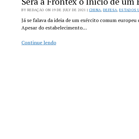
Será a Frontex o Início de u
BY REDAÇÃO ON 19 DE JULY DE 2021 |
CHINA
,
DEFESA
,
ESTADOS 
Já se falava da ideia de um exército comum europeu 
Apesar do estabelecimento…
Será
Continue lendo
a
Frontex
o
Início
de
um
Exército
Comum
Europeu?