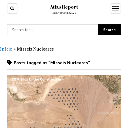
Atlas Report
open
menu
3 de August de 2026
Início
»
Mísseis Nucleares
Posts tagged as “Mísseis Nucleares”