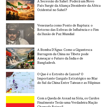
A Secessão do Sahel: Poderá um Novo
Mais
País Surgir da Aliança Dissidente da África
de
Ocidental no Sahel?
100
Novos
Venezuela como Ponto de Ruptura: o
Silos
Retorno das Esferas de Influência e o Fim
de
da Ilusão de Paz Mundial
Mísseis
Nucleares?
A Bomba D’Água: Como a Gigantesca
Barragem da China no Tibete pode
Ameaçar o Futuro da Índia e de
Bangladesh.
O Que é o Estreito de Luzon? O
Importante Gargalo Estratégico no Mar
do Sul da China Entre Taiwan e as Filipinas
Com a Queda de Assad na Síria, os Curdos
Finalmente Terão uma Verdadeira Nação
Chamada Rojava?