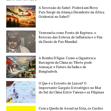
de
A Secessão do Sahel: Poderá um Novo
Influência
País Surgir da Aliança Dissidente da África
Que
Ocidental no Sahel?
a
Rússia
Venezuela como Ponto de Ruptura: o
quer
Retorno das Esferas de Influência e o Fim
Manter
da Ilusão de Paz Mundial
na
Europa
Oriental
A Bomba D’Água: Como a Gigantesca
Barragem da China no Tibete pode
e
Ameaçar o Futuro da Índia e de
Cáucaso
Bangladesh.
O Que é o Estreito de Luzon? O
Importante Gargalo Estratégico no Mar
do Sul da China Entre Taiwan e as Filipinas
Com a Queda de Assad na Síria, os Curdos