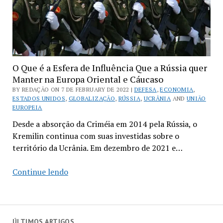
O Que é a Esfera de Influência Que a Rússia quer
Manter na Europa Oriental e Cáucaso
BY REDAÇÃO ON 7 DE FEBRUARY DE 2022 |
DEFESA
,
ECONOMIA
,
ESTADOS UNIDOS
,
GLOBALIZAÇÃO
,
RÚSSIA
,
UCRÂNIA
AND
UNIÃO
EUROPEIA
Desde a absorção da Criméia em 2014 pela Rússia, o
Kremilin continua com suas investidas sobre o
território da Ucrânia. Em dezembro de 2021 e…
O
Continue lendo
Que
é
a
Esfera
ÚLTIMOS ARTIGOS