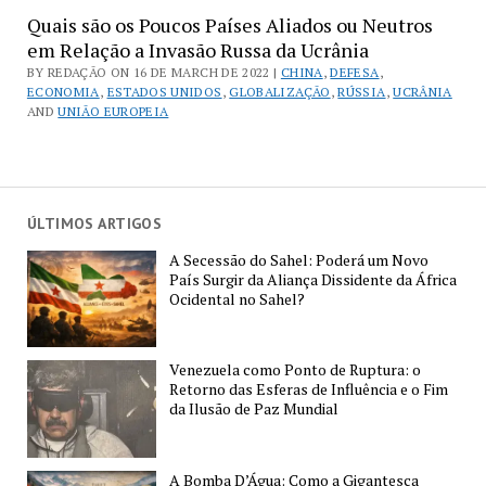
Quais são os Poucos Países Aliados ou Neutros
em Relação a Invasão Russa da Ucrânia
BY REDAÇÃO ON 16 DE MARCH DE 2022 |
CHINA
,
DEFESA
,
ECONOMIA
,
ESTADOS UNIDOS
,
GLOBALIZAÇÃO
,
RÚSSIA
,
UCRÂNIA
AND
UNIÃO EUROPEIA
ÚLTIMOS ARTIGOS
A Secessão do Sahel: Poderá um Novo
País Surgir da Aliança Dissidente da África
Ocidental no Sahel?
Venezuela como Ponto de Ruptura: o
Retorno das Esferas de Influência e o Fim
da Ilusão de Paz Mundial
A Bomba D’Água: Como a Gigantesca