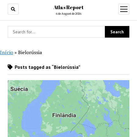
Atlas Report
open
menu
6 de August de 2026
Início
»
Bielorússia
Posts tagged as “Bielorússia”