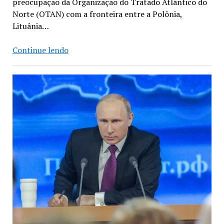
preocupação da Organização do Tratado Atlântico do
Norte (OTAN) com a fronteira entre a Polônia,
Lituânia…
O
Continue lendo
que
é
o
“Estreito
de
Suwalki”,
a
Região
Mais
Vulnerável
da
OTAN
na
Europa