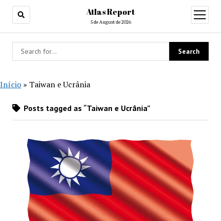
Atlas Report
open
menu
5 de August de 2026
Início
»
Taiwan e Ucrânia
Posts tagged as “Taiwan e Ucrânia”