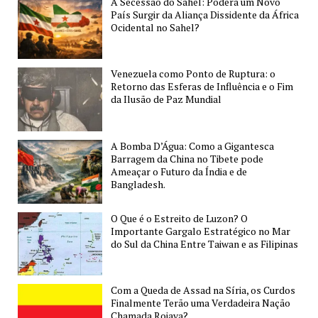
A Secessão do Sahel: Poderá um Novo
de
País Surgir da Aliança Dissidente da África
uma
Ocidental no Sahel?
Vitória
da
Venezuela como Ponto de Ruptura: o
Ucrânia
Retorno das Esferas de Influência e o Fim
Contra
da Ilusão de Paz Mundial
a
Rússia?
A Bomba D’Água: Como a Gigantesca
Barragem da China no Tibete pode
Ameaçar o Futuro da Índia e de
Bangladesh.
O Que é o Estreito de Luzon? O
Importante Gargalo Estratégico no Mar
do Sul da China Entre Taiwan e as Filipinas
Com a Queda de Assad na Síria, os Curdos
Finalmente Terão uma Verdadeira Nação
Chamada Rojava?