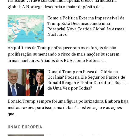
transição verde e sua demanda apenas cresce na indústria
global; A Noruega descobriu o maior depósito de...
Como a Política Externa Imprevisível de
Trump Está Desencadeando uma
Potencial Nova Corrida Global às Armas
Nucleares
As políticas de Trump enfraqueceram os esforços de não
proliferação, aumentando o risco de mais nações buscarem
armas nucleares. Aliados dos EUA, como Polônia e...
Donald Trump em Busca de Glória na
Ucrânia? Poderia Ele Seguir os Passos de
Ronald Reagan e Tentar Derrotar a Rússia
de Uma Vez por Todas?
Donald Trump sempre foi uma figura polarizadora. Embora haja
muitas razões para isso, uma delas é a ostentação e as ações
que...
UNIÃO EUROPEIA