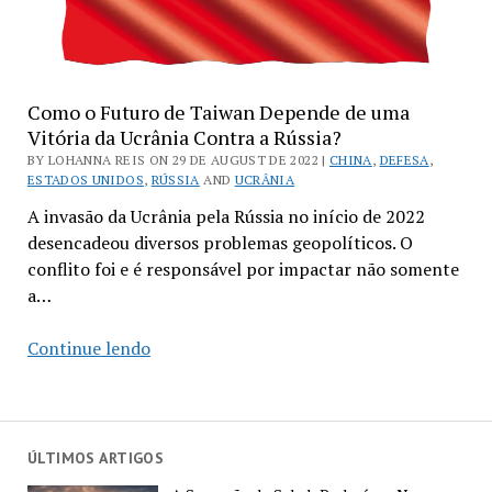
Como o Futuro de Taiwan Depende de uma
Vitória da Ucrânia Contra a Rússia?
BY LOHANNA REIS ON 29 DE AUGUST DE 2022 |
CHINA
,
DEFESA
,
ESTADOS UNIDOS
,
RÚSSIA
AND
UCRÂNIA
A invasão da Ucrânia pela Rússia no início de 2022
desencadeou diversos problemas geopolíticos. O
conflito foi e é responsável por impactar não somente
a…
Como
Continue lendo
o
Futuro
de
Taiwan
ÚLTIMOS ARTIGOS
Depende