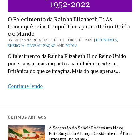
O Falecimento da Rainha Elizabeth II: As
Consequências Geopolíticas para o Reino Unido
e o Mundo
BY LOHANNA REIS ON 11 DE OCTOBER DE 2022 |
ECONOMIA
,
ENERGIA
,
GLOBALIZAÇÃO
AND
MÍDIA
O falecimento da Rainha Elizabeth II no Reino Unido
pode causar mais impactos na influência externa
Britânica do que se imagina. Mais do que apenas…
O
Continue lendo
Falecimento
da
Rainha
Elizabeth
ÚLTIMOS ARTIGOS
II:
A Secessão do Sahel: Poderá um Novo
As
País Surgir da Aliança Dissidente da África
Consequências
Ocidental no Sahel?