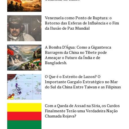
Geopolíticas
para
Venezuela como Ponto de Ruptura: o
o
Retorno das Esferas de Influência e o Fim
Reino
da Ilusão de Paz Mundial
Unido
e
o
A Bomba D’Água: Como a Gigantesca
Barragem da China no Tibete pode
Mundo
Ameaçar o Futuro da Índia e de
Bangladesh.
O Que é o Estreito de Luzon? O
Importante Gargalo Estratégico no Mar
do Sul da China Entre Taiwan e as Filipinas
Com a Queda de Assad na Síria, os Curdos
Finalmente Terão uma Verdadeira Nação
Chamada Rojava?