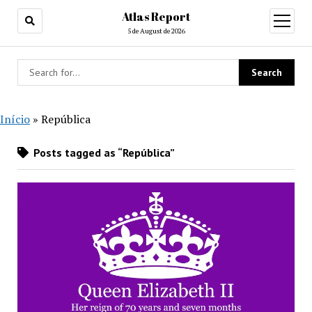
Atlas Report
open
menu
5 de August de 2026
Início
»
República
Posts tagged as “República”