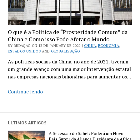
O que é a Política de “Prosperidade Comum” da
China e Como isso Pode Afetar o Mundo
BY REDAÇÃO ON 12 DE JANUARY DE 2022 |
CHINA
,
ECONOMIA
,
ESTADOS UNIDOS
AND
GLOBALIZAÇÃO
As políticas sociais da China, no ano de 2021, tiveram
um grande avanço com uma maior intervenção estatal
nas empresas nacionais bilionárias para aumentar os…
O
Continue lendo
que
é
a
Política
ÚLTIMOS ARTIGOS
de
A Secessão do Sahel: Poderá um Novo
“Prosperidade
País Surgir da Aliança Dissidente da África