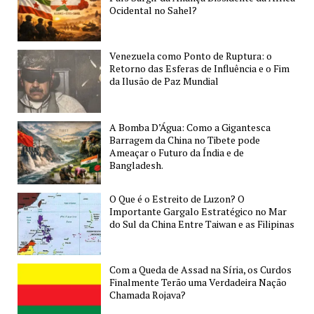
Comum”
Ocidental no Sahel?
da
China
Venezuela como Ponto de Ruptura: o
e
Retorno das Esferas de Influência e o Fim
Como
da Ilusão de Paz Mundial
isso
Pode
Afetar
A Bomba D’Água: Como a Gigantesca
Barragem da China no Tibete pode
o
Ameaçar o Futuro da Índia e de
Mundo
Bangladesh.
O Que é o Estreito de Luzon? O
Importante Gargalo Estratégico no Mar
do Sul da China Entre Taiwan e as Filipinas
Com a Queda de Assad na Síria, os Curdos
Finalmente Terão uma Verdadeira Nação
Chamada Rojava?