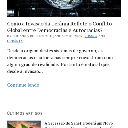
Como a Invasão da Ucrânia Reflete o Conflito
Global entre Democracias e Autocracias?
BY LOHANNA REIS ON 9 DE JANUARY DE 2023 |
RÚSSIA
AND
UCRÂNIA
Desde a origem destes sistemas de governo, as
democracias e autocracias sempre coexistiram com
algum grau de rivalidade. Portanto é natural que,
desde a invasão…
Como
Continue lendo
a
Invasão
da
Ucrânia
ÚLTIMOS ARTIGOS
Reflete
A Secessão do Sahel: Poderá um Novo
o