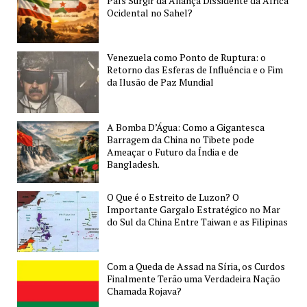
País Surgir da Aliança Dissidente da África
Conflito
Ocidental no Sahel?
Global
entre
Venezuela como Ponto de Ruptura: o
Democracias
Retorno das Esferas de Influência e o Fim
e
da Ilusão de Paz Mundial
Autocracias?
A Bomba D’Água: Como a Gigantesca
Barragem da China no Tibete pode
Ameaçar o Futuro da Índia e de
Bangladesh.
O Que é o Estreito de Luzon? O
Importante Gargalo Estratégico no Mar
do Sul da China Entre Taiwan e as Filipinas
Com a Queda de Assad na Síria, os Curdos
Finalmente Terão uma Verdadeira Nação
Chamada Rojava?