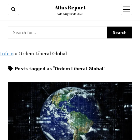
Atlas Report
open
menu
5 de August de 2026
Início
»
Ordem Liberal Global
Posts tagged as “Ordem Liberal Global”