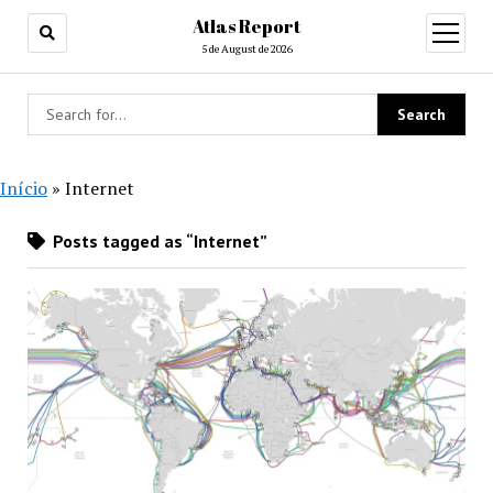
Atlas Report
open
menu
5 de August de 2026
Início
»
Internet
Posts tagged as “Internet”