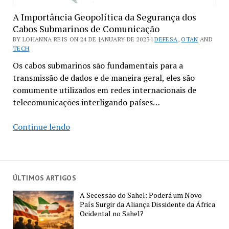
A Importância Geopolítica da Segurança dos
Cabos Submarinos de Comunicação
BY LOHANNA REIS ON 24 DE JANUARY DE 2023 |
DEFESA
,
OTAN
AND
TECH
Os cabos submarinos são fundamentais para a
transmissão de dados e de maneira geral, eles são
comumente utilizados em redes internacionais de
telecomunicações interligando países…
A
Continue lendo
Importância
Geopolítica
da
Segurança
ÚLTIMOS ARTIGOS
dos
A Secessão do Sahel: Poderá um Novo
Cabos
País Surgir da Aliança Dissidente da África
Submarinos
Ocidental no Sahel?
de