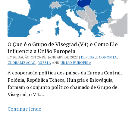
O Que é o Grupo de Visegrad (V4) e Como Ele
Influencia a União Europeia
BY REDAÇÃO ON 26 DE JANUARY DE 2022 |
DEFESA
,
ECONOMIA
,
GLOBALIZAÇÃO
,
RÚSSIA
AND
UNIÃO EUROPEIA
A cooperação política dos países da Europa Central,
Polônia, República Tcheca, Hungria e Eslováquia,
formam o conjunto político chamado de Grupo de
Visegrad, o V4.…
O
Continue lendo
Que
é
o