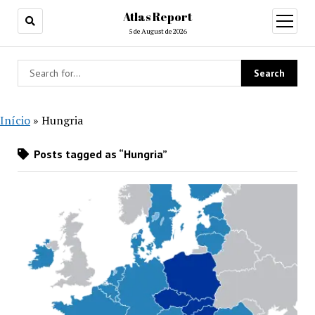
Atlas Report
open
menu
5 de August de 2026
Início
»
Hungria
Posts tagged as “Hungria”