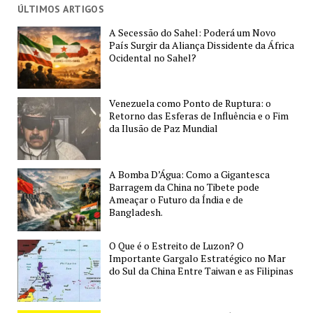
Grupo
ÚLTIMOS ARTIGOS
de
A Secessão do Sahel: Poderá um Novo
Visegrad
País Surgir da Aliança Dissidente da África
(V4)
Ocidental no Sahel?
e
Como
Venezuela como Ponto de Ruptura: o
Ele
Retorno das Esferas de Influência e o Fim
Influencia
da Ilusão de Paz Mundial
a
União
Europeia
A Bomba D’Água: Como a Gigantesca
Barragem da China no Tibete pode
Ameaçar o Futuro da Índia e de
Bangladesh.
O Que é o Estreito de Luzon? O
Importante Gargalo Estratégico no Mar
do Sul da China Entre Taiwan e as Filipinas