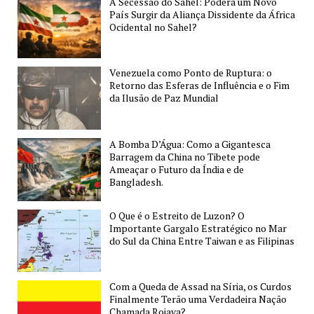
A Secessão do Sahel: Poderá um Novo
–
País Surgir da Aliança Dissidente da África
O
Ocidental no Sahel?
Tesouro
Dinamarquês
Venezuela como Ponto de Ruptura: o
no
Retorno das Esferas de Influência e o Fim
Ártico
da Ilusão de Paz Mundial
A Bomba D’Água: Como a Gigantesca
Barragem da China no Tibete pode
Ameaçar o Futuro da Índia e de
Bangladesh.
O Que é o Estreito de Luzon? O
Importante Gargalo Estratégico no Mar
do Sul da China Entre Taiwan e as Filipinas
Com a Queda de Assad na Síria, os Curdos
Finalmente Terão uma Verdadeira Nação
Chamada Rojava?