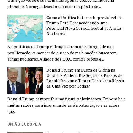
transição verde e sua demanda apenas cresce na indústria
global; A Noruega descobriu o maior depósito de...
Como a Política Externa Imprevisível de
Trump Está Desencadeando uma
Potencial Nova Corrida Global às Armas
Nucleares
As políticas de Trump enfraqueceram os esforços de não
proliferação, aumentando o risco de mais nações buscarem
armas nucleares. Aliados dos EUA, como Polônia e...
Donald Trump em Busca de Glória na
Ucrânia? Poderia Ele Seguir os Passos de
Ronald Reagan e Tentar Derrotar a Rússia
de Uma Vez por Todas?
Donald Trump sempre foi uma figura polarizadora. Embora haja
muitas razões para isso, uma delas é a ostentação e as ações
que...
UNIÃO EUROPEIA