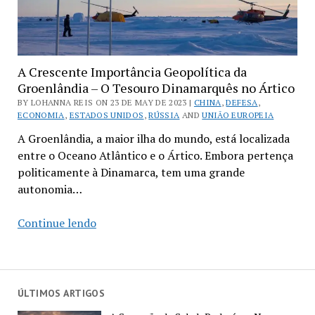
A Crescente Importância Geopolítica da
Groenlândia – O Tesouro Dinamarquês no Ártico
BY LOHANNA REIS ON 23 DE MAY DE 2023 |
CHINA
,
DEFESA
,
ECONOMIA
,
ESTADOS UNIDOS
,
RÚSSIA
AND
UNIÃO EUROPEIA
A Groenlândia, a maior ilha do mundo, está localizada
entre o Oceano Atlântico e o Ártico. Embora pertença
politicamente à Dinamarca, tem uma grande
autonomia…
A
Continue lendo
Crescente
Importância
Geopolítica
da
ÚLTIMOS ARTIGOS
Groenlândia