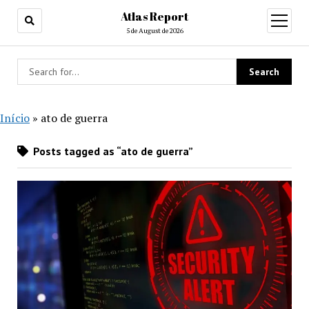
Atlas Report
open
menu
5 de August de 2026
Início
»
ato de guerra
Posts tagged as “ato de guerra”