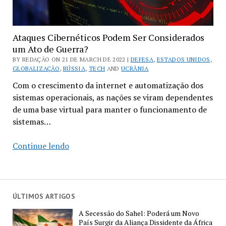
Ataques Cibernéticos Podem Ser Considerados
um Ato de Guerra?
BY REDAÇÃO ON 21 DE MARCH DE 2022 |
DEFESA
,
ESTADOS UNIDOS
,
GLOBALIZAÇÃO
,
RÚSSIA
,
TECH
AND
UCRÂNIA
Com o crescimento da internet e automatização dos
sistemas operacionais, as nações se viram dependentes
de uma base virtual para manter o funcionamento de
sistemas…
Ataques
Continue lendo
Cibernéticos
Podem
Ser
Considerados
ÚLTIMOS ARTIGOS
um
A Secessão do Sahel: Poderá um Novo
Ato
País Surgir da Aliança Dissidente da África