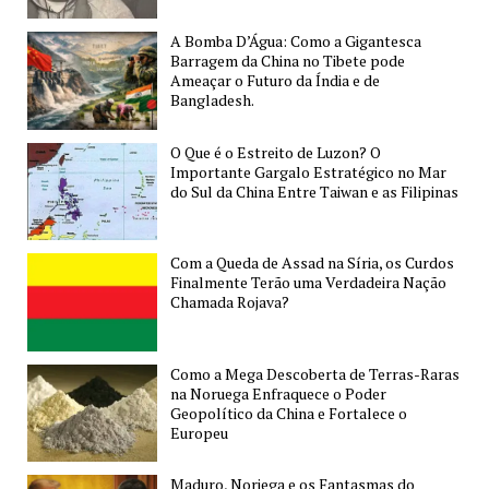
e
a
A Bomba D’Água: Como a Gigantesca
Barragem da China no Tibete pode
China
Ameaçar o Futuro da Índia e de
Bangladesh.
O Que é o Estreito de Luzon? O
Importante Gargalo Estratégico no Mar
do Sul da China Entre Taiwan e as Filipinas
Com a Queda de Assad na Síria, os Curdos
Finalmente Terão uma Verdadeira Nação
Chamada Rojava?
Como a Mega Descoberta de Terras-Raras
na Noruega Enfraquece o Poder
Geopolítico da China e Fortalece o
Europeu
Maduro, Noriega e os Fantasmas do