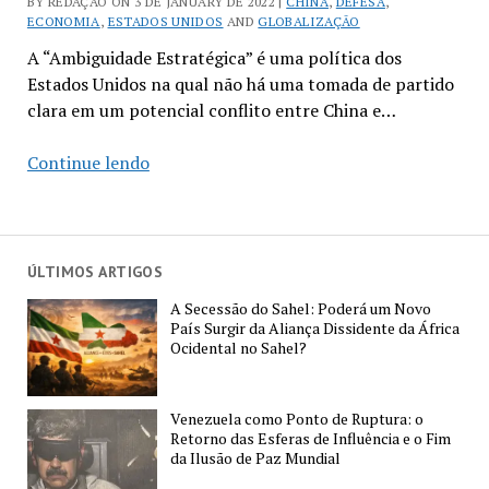
BY REDAÇÃO ON 3 DE JANUARY DE 2022 |
CHINA
,
DEFESA
,
ECONOMIA
,
ESTADOS UNIDOS
AND
GLOBALIZAÇÃO
A “Ambiguidade Estratégica” é uma política dos
Estados Unidos na qual não há uma tomada de partido
clara em um potencial conflito entre China e…
O
Continue lendo
que
É
a
“Ambiguidade
ÚLTIMOS ARTIGOS
Estratégica”
A Secessão do Sahel: Poderá um Novo
dos
País Surgir da Aliança Dissidente da África
Estados
Ocidental no Sahel?
Unidos
em
Venezuela como Ponto de Ruptura: o
Relação
Retorno das Esferas de Influência e o Fim
a
da Ilusão de Paz Mundial
Taiwan